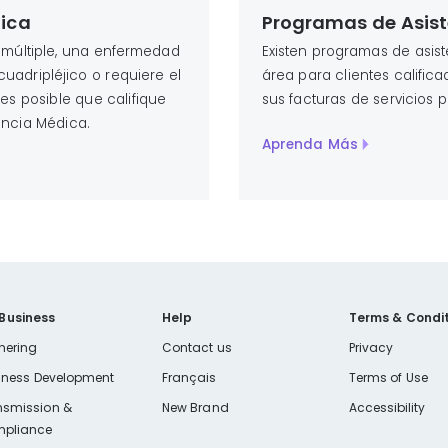
ica
Programas de Asist
s múltiple, una enfermedad
Existen programas de asist
cuadripléjico o requiere el
área para clientes califi
 es posible que califique
sus facturas de servicios p
encia Médica.
Aprenda Más
 Business
Help
Terms & Condit
nering
Contact us
Privacy
iness Development
Français
Terms of Use
nsmission &
New Brand
Accessibility
pliance