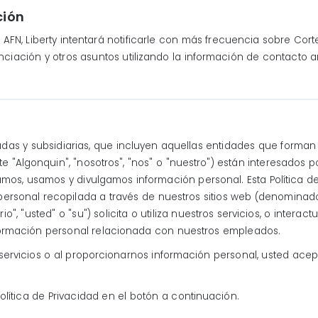
ción
AFN, Liberty intentará notificarle con más frecuencia sobre Cor
anciación y otros asuntos utilizando la información de contacto 
iadas y subsidiarias, que incluyen aquellas entidades que forman pa
Algonquin", "nosotros", "nos" o "nuestro") están interesados p
amos, usamos y divulgamos información personal. Esta Política de
personal recopilada a través de nuestros sitios web (denominado
", "usted" o "su") solicita o utiliza nuestros servicios, o intera
información personal relacionada con nuestros empleados.
o servicios o al proporcionarnos información personal, usted acep
ítica de Privacidad en el botón a continuación.